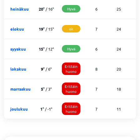
heinäkuu
20
°
/
16
°
Hyvä
6
25
0
elokuu
19
°
/
15
°
ok
7
24
0
syyskuu
15
°
/
12
°
Hyvä
6
24
0
Erittäin
lokakuu
9
°
/
6
°
8
20
3
huono
Erittäin
marraskuu
5
°
/
3
°
7
18
5
huono
Erittäin
joulukuu
1
°
/
-1
°
7
11
1
huono