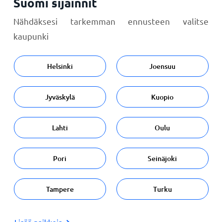
Suomi sijainnit
Nähdäksesi tarkemman ennusteen valitse
kaupunki
Helsinki
Joensuu
Jyväskylä
Kuopio
Lahti
Oulu
Pori
Seinäjoki
Tampere
Turku
Lisää paikkoja