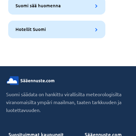
Suomi sää huomenna
Hotellit Suomi
Suomi säädata on hankittu virallisilta meteorologisilta
viranomaisilta ympäri maailman, taaten tarkkuuden ja
luotettavuuden.
Suosituimmat kaupungit
Sääennuste.com