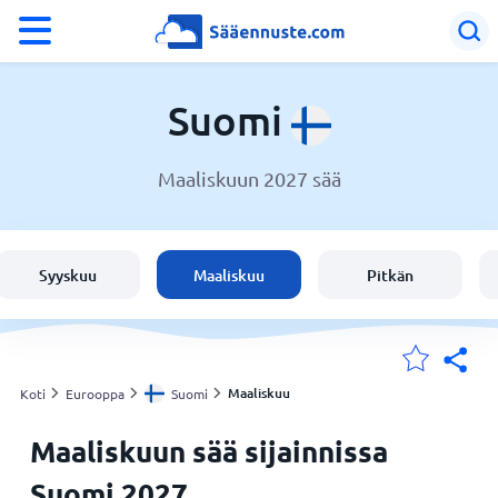
°F
°C
Suomi
Maaliskuun 2027 sää
Sää Suomi
Suomi
Syyskuu
Maaliskuu
Pitkän
Sijaintini
Koti
Maaliskuu
Koti
Eurooppa
Suomi
Maaliskuun sää sijainnissa
Suomi 2027