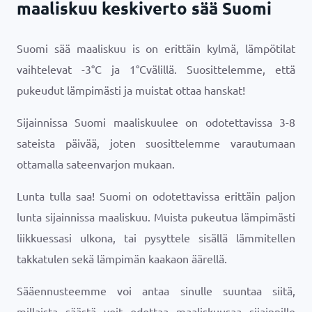
maaliskuu keskiverto sää Suomi
Suomi sää maaliskuu is on erittäin kylmä, lämpötilat
vaihtelevat
-3
°
C
ja
1
°
C
välillä. Suosittelemme, että
pukeudut lämpimästi ja muistat ottaa hanskat!
Sijainnissa Suomi maaliskuulee on odotettavissa 3-8
sateista päivää, joten suosittelemme varautumaan
ottamalla sateenvarjon mukaan.
Lunta tulla saa! Suomi on odotettavissa erittäin paljon
lunta sijainnissa maaliskuu. Muista pukeutua lämpimästi
liikkuessasi ulkona, tai pysyttele sisällä lämmitellen
takkatulen sekä lämpimän kaakaon äärellä.
Sääennusteemme voi antaa sinulle suuntaa siitä,
millaista säästä voit odottaa maaliskuusaa sijainnille