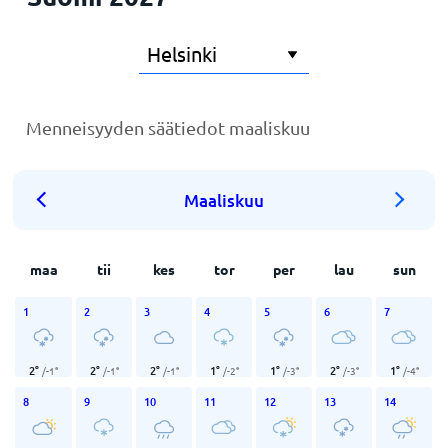
Menneisyyden säätiedot maaliskuu
Maaliskuu
maa
tii
kes
tor
per
lau
sun
1
2
3
4
5
6
7
2
°
2
°
2
°
1
°
1
°
2
°
1
°
/
-1
°
/
-1
°
/
-1
°
/
-2
°
/
-3
°
/
-3
°
/
-4
°
8
9
10
11
12
13
14