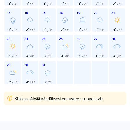
1
°
1
°
1
°
1
°
1
°
2
°
2
°
/
-3
°
/
-5
°
/
-4
°
/
-3
°
/
-2
°
/
-3
°
/
-1
°
15
16
17
18
19
20
21
3
°
2
°
2
°
2
°
3
°
3
°
4
°
/
-1
°
/
-1
°
/
-3
°
/
-1
°
/
-1
°
/
-1
°
/
-1
°
22
23
24
25
26
27
28
3
°
4
°
3
°
4
°
3
°
4
°
4
°
/
-1
°
/
0
°
/
0
°
/
0
°
/
-1
°
/
-1
°
/
0
°
29
30
31
3
°
4
°
3
°
/
-1
°
/
-2
°
/
0
°
Klikkaa päivää nähdäksesi ennusteen tunneittain