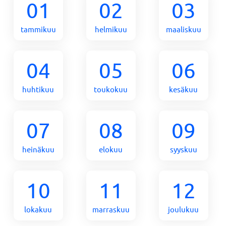
01
02
03
tammikuu
helmikuu
maaliskuu
04
05
06
huhtikuu
toukokuu
kesäkuu
07
08
09
heinäkuu
elokuu
syyskuu
10
11
12
lokakuu
marraskuu
joulukuu