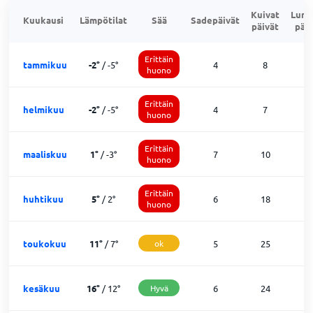
Kuivat
Lumi
Kuukausi
Lämpötilat
Sää
Sadepäivät
päivät
päiv
Erittäin
tammikuu
-2
°
/
-5
°
4
8
1
huono
Erittäin
helmikuu
-2
°
/
-5
°
4
7
1
huono
Erittäin
maaliskuu
1
°
/
-3
°
7
10
1
huono
Erittäin
huhtikuu
5
°
/
2
°
6
18
6
huono
toukokuu
11
°
/
7
°
ok
5
25
1
kesäkuu
16
°
/
12
°
Hyvä
6
24
0