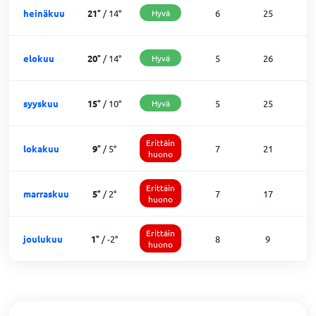
heinäkuu
21
°
/
14
°
Hyvä
6
25
0
elokuu
20
°
/
14
°
Hyvä
5
26
0
syyskuu
15
°
/
10
°
Hyvä
5
25
0
Erittäin
lokakuu
9
°
/
5
°
7
21
3
huono
Erittäin
marraskuu
5
°
/
2
°
7
17
6
huono
Erittäin
joulukuu
1
°
/
-2
°
8
9
1
huono