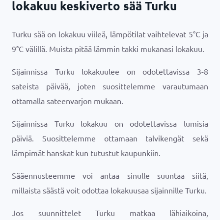
lokakuu keskiverto sää Turku
Turku sää on lokakuu viileä, lämpötilat vaihtelevat
5
°
C
ja
9
°
C
välillä. Muista pitää lämmin takki mukanasi lokakuu.
Sijainnissa Turku lokakuulee on odotettavissa 3-8
sateista päivää, joten suosittelemme varautumaan
ottamalla sateenvarjon mukaan.
Sijainnissa Turku lokakuu on odotettavissa lumisia
päiviä. Suosittelemme ottamaan talvikengät sekä
lämpimät hanskat kun tutustut kaupunkiin.
Sääennusteemme voi antaa sinulle suuntaa siitä,
millaista säästä voit odottaa lokakuusaa sijainnille Turku.
Jos suunnittelet Turku matkaa lähiaikoina,