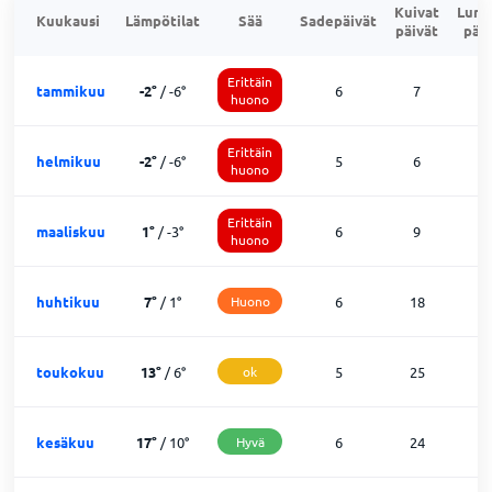
Kuivat
Lumi
Kuukausi
Lämpötilat
Sää
Sadepäivät
päivät
päiv
Erittäin
tammikuu
-2
°
/
-6
°
6
7
1
huono
Erittäin
helmikuu
-2
°
/
-6
°
5
6
1
huono
Erittäin
maaliskuu
1
°
/
-3
°
6
9
1
huono
huhtikuu
7
°
/
1
°
Huono
6
18
6
toukokuu
13
°
/
6
°
ok
5
25
1
kesäkuu
17
°
/
10
°
Hyvä
6
24
0