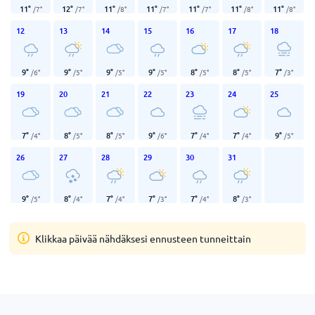
11
°
12
°
11
°
11
°
11
°
11
°
11
°
/
7
°
/
7
°
/
8
°
/
7
°
/
7
°
/
8
°
/
8
°
12
13
14
15
16
17
18
9
°
9
°
9
°
9
°
8
°
8
°
7
°
/
6
°
/
5
°
/
5
°
/
5
°
/
5
°
/
5
°
/
3
°
19
20
21
22
23
24
25
7
°
8
°
8
°
9
°
7
°
7
°
9
°
/
4
°
/
5
°
/
5
°
/
6
°
/
4
°
/
4
°
/
5
°
26
27
28
29
30
31
9
°
8
°
7
°
7
°
7
°
8
°
/
5
°
/
4
°
/
4
°
/
3
°
/
4
°
/
3
°
Klikkaa päivää nähdäksesi ennusteen tunneittain