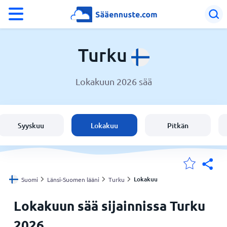
°F
°C
Turku
Lokakuun 2026 sää
Sää Turku
Suomi
Syyskuu
Lokakuu
Pitkän
Sijaintini
Koti
Lokakuu
Suomi
Länsi-Suomen lääni
Turku
Lokakuun sää sijainnissa Turku
2026