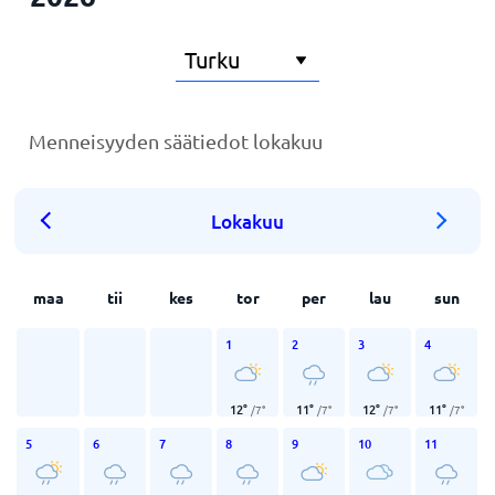
Menneisyyden säätiedot lokakuu
Lokakuu
maa
tii
kes
tor
per
lau
sun
1
2
3
4
12
°
11
°
12
°
11
°
/
7
°
/
7
°
/
7
°
/
7
°
5
6
7
8
9
10
11