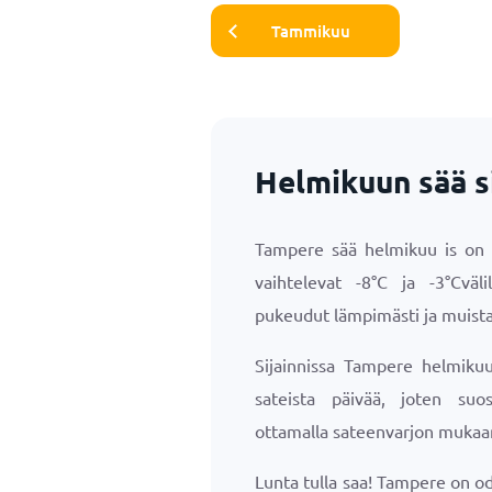
Tammikuu
Helmikuun sää s
Tampere sää helmikuu is on e
vaihtelevat
-8
°
C
ja
-3
°
C
väl
pukeudut lämpimästi ja muista
Sijainnissa Tampere helmikuu
sateista päivää, joten su
ottamalla sateenvarjon mukaa
Lunta tulla saa! Tampere on od