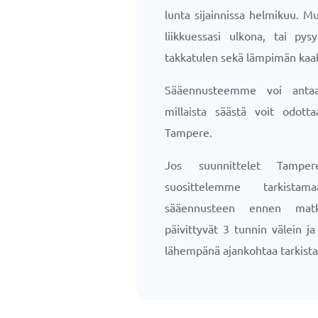
lunta sijainnissa helmikuu. M
liikkuessasi ulkona, tai pysy
takkatulen sekä lämpimän kaak
Sääennusteemme voi antaa 
millaista säästä voit odotta
Tampere.
Jos suunnittelet Tamper
suosittelemme tarkista
sääennusteen ennen matk
päivittyvät 3 tunnin välein j
lähempänä ajankohtaa tarkista