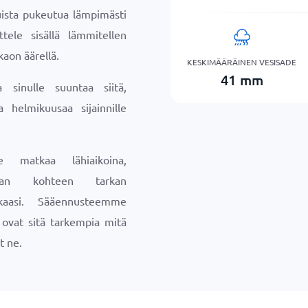
uista pukeutua lämpimästi
ttele sisällä lämmitellen
aon äärellä.
KESKIMÄÄRÄINEN VESISADE
41
mm
sinulle suuntaa siitä,
a helmikuusaa sijainnille
e matkaa lähiaikoina,
maan kohteen tarkan
aasi. Sääennusteemme
a ovat sitä tarkempia mitä
t ne.