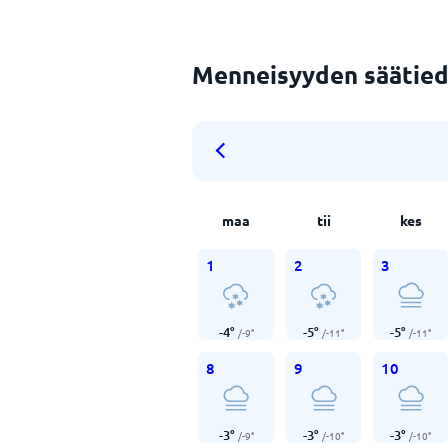
Menneisyyden säätied
maa
tii
kes
1
2
3
-4
°
-5
°
-5
°
/
-9
°
/
-11
°
/
-11
°
8
9
10
-3
°
-3
°
-3
°
/
-9
°
/
-10
°
/
-10
°