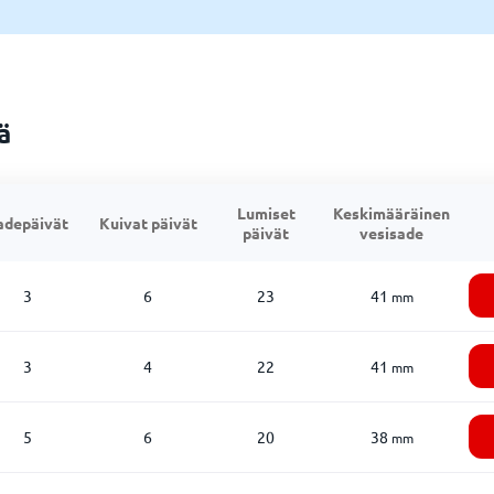
ä
Lumiset
Keskimääräinen
adepäivät
Kuivat päivät
päivät
vesisade
3
6
23
41
mm
3
4
22
41
mm
5
6
20
38
mm