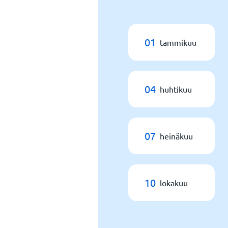
01
tammikuu
04
huhtikuu
07
heinäkuu
10
lokakuu