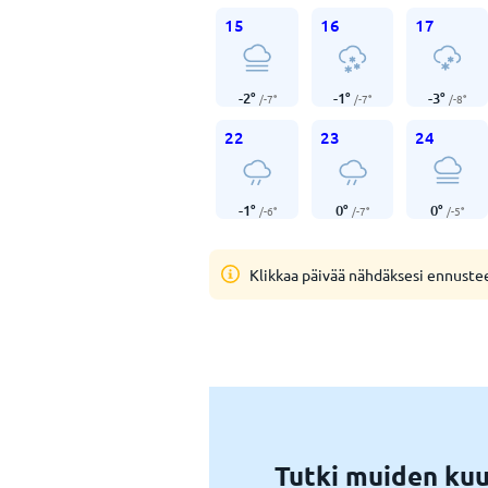
15
16
17
-2
°
-1
°
-3
°
/
-7
°
/
-7
°
/
-8
°
22
23
24
-1
°
0
°
0
°
/
-6
°
/
-7
°
/
-5
°
Klikkaa päivää nähdäksesi ennuste
Tutki muiden kuu