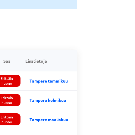
Sää
Lisätietoja
Erittäin
Tampere tammikuu
huono
Erittäin
Tampere helmikuu
huono
Erittäin
Tampere maaliskuu
huono