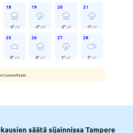
18
19
20
21
-3
°
-2
°
-2
°
-1
°
/
-9
°
/
-8
°
/
-9
°
/
-5
°
25
26
27
28
0
°
0
°
1
°
1
°
/
-5
°
/
-5
°
/
-4
°
/
-3
°
en tunneittain
kausien säätä sijainnissa Tampere