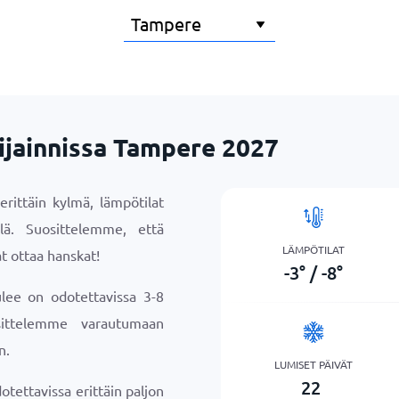
ijainnissa Tampere 2027
rittäin kylmä, lämpötilat
illä. Suosittelemme, että
LÄMPÖTILAT
t ottaa hanskat!
-3
°
/
-8
°
lee on odotettavissa 3-8
osittelemme varautumaan
n.
LUMISET PÄIVÄT
22
otettavissa erittäin paljon