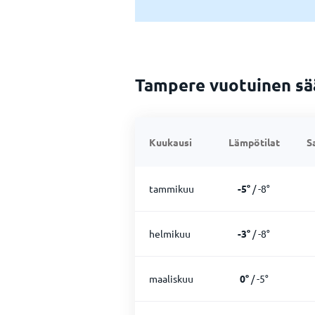
Tampere vuotuinen sä
Kuukausi
Lämpötilat
S
tammikuu
-5
°
/
-8
°
helmikuu
-3
°
/
-8
°
maaliskuu
0
°
/
-5
°