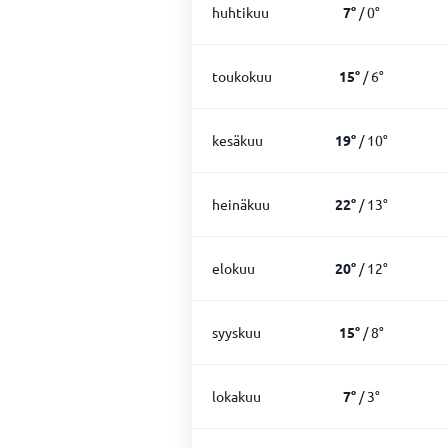
huhtikuu
7
°
/
0
°
toukokuu
15
°
/
6
°
kesäkuu
19
°
/
10
°
heinäkuu
22
°
/
13
°
elokuu
20
°
/
12
°
syyskuu
15
°
/
8
°
lokakuu
7
°
/
3
°