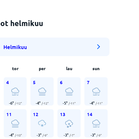
ot helmikuu
Helmikuu
tor
per
lau
sun
4
5
6
7
-6
°
-4
°
-5
°
-4
°
/
-12
°
/
-12
°
/
-11
°
/
-11
°
11
12
13
14
-4
°
-3
°
-3
°
-3
°
/
-10
°
/
-9
°
/
-7
°
/
-9
°