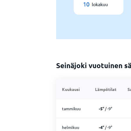
10
lokakuu
Seinäjoki vuotuinen s
Kuukausi
Lämpötilat
S
tammikuu
-5
°
/
-9
°
helmikuu
-4
°
/
-9
°