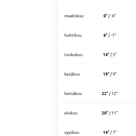
maaliskuu
0
°
/
-6
°
huhtikuu
6
°
/
-1
°
toukokuu
14
°
/
5
°
kesäkuu
19
°
/
9
°
heinäkuu
22
°
/
12
°
elokuu
20
°
/
11
°
syyskuu
14
°
/
7
°