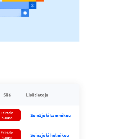
Sää
Lisätietoja
Erittäin
Seinäjoki tammikuu
huono
Erittäin
Seinäjoki helmikuu
huono