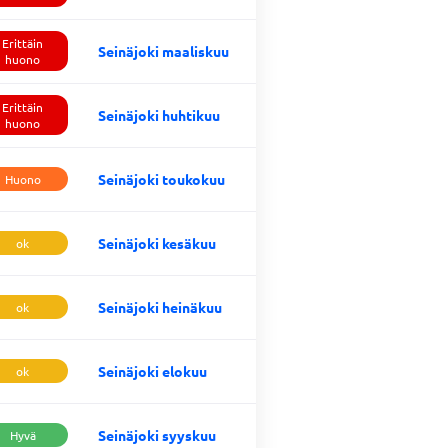
Erittäin
Seinäjoki maaliskuu
huono
Erittäin
Seinäjoki huhtikuu
huono
Seinäjoki toukokuu
Huono
Seinäjoki kesäkuu
ok
Seinäjoki heinäkuu
ok
Seinäjoki elokuu
ok
Seinäjoki syyskuu
Hyvä