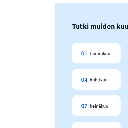
Tutki muiden kuu
01
tammikuu
04
huhtikuu
07
heinäkuu