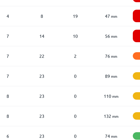
4
8
19
47
mm
7
14
10
56
mm
7
22
2
76
mm
7
23
0
89
mm
8
23
0
110
mm
8
23
0
132
mm
6
23
0
74
mm