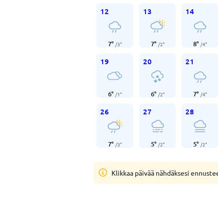
12
13
14
7
°
7
°
8
°
/
3
°
/
2
°
/
4
°
19
20
21
6
°
6
°
7
°
/
1
°
/
2
°
/
4
°
26
27
28
7
°
5
°
5
°
/
3
°
/
2
°
/
2
°
Klikkaa päivää nähdäksesi ennuste