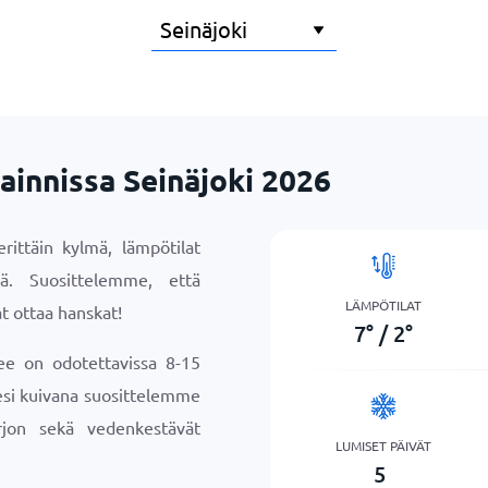
ainnissa Seinäjoki 2026
rittäin kylmä, lämpötilat
llä. Suosittelemme, että
LÄMPÖTILAT
t ottaa hanskat!
7
°
/
2
°
lee on odotettavissa 8-15
sesi kuivana suosittelemme
jon sekä vedenkestävät
LUMISET PÄIVÄT
5