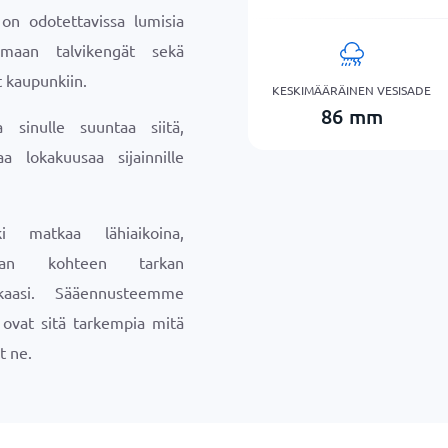
 on odotettavissa lumisia
amaan talvikengät sekä
 kaupunkiin.
KESKIMÄÄRÄINEN VESISADE
86
mm
sinulle suuntaa siitä,
a lokakuusaa sijainnille
ki matkaa lähiaikoina,
maan kohteen tarkan
aasi. Sääennusteemme
a ovat sitä tarkempia mitä
t ne.