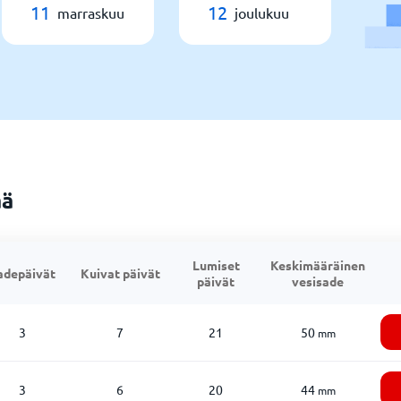
11
12
marraskuu
joulukuu
ää
Lumiset
Keskimääräinen
adepäivät
Kuivat päivät
päivät
vesisade
3
7
21
50
mm
3
6
20
44
mm