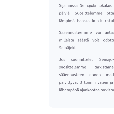
Sijainnissa Seinäjoki lokakuu
päiviä. Suosittelemme ott
lämpimät hanskat kun tutustut
Sääennusteemme voi antaa 
millaista säästä voit odotta
Seinäjoki.
Jos suunnittelet Seinäjo
suosittelemme tarkista
sääennusteen ennen matk
päivittyvät 3 tunnin välein j
lähempänä ajankohtaa tarkista