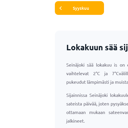
Syyskuu
Lokakuun sää sij
Seinäjoki sää lokakuu is on e
vaihtelevat
2
°
C
ja
7
°
C
väli
pukeudut lämpimästi ja muista
Sijainnissa Seinäjoki lokakuu
sateista päivää, joten pysyäk
ottamaan mukaan sateenvar
jalkineet.