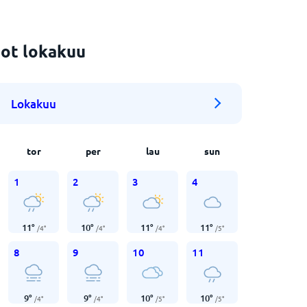
ot lokakuu
Lokakuu
tor
per
lau
sun
1
2
3
4
11
°
10
°
11
°
11
°
/
4
°
/
4
°
/
4
°
/
5
°
8
9
10
11
9
°
9
°
10
°
10
°
/
4
°
/
4
°
/
5
°
/
5
°