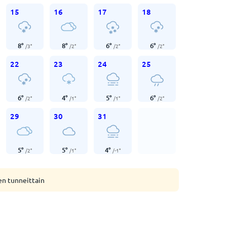
15
16
17
18
8
°
8
°
6
°
6
°
/
3
°
/
2
°
/
2
°
/
2
°
22
23
24
25
6
°
4
°
5
°
6
°
/
2
°
/
1
°
/
1
°
/
2
°
29
30
31
5
°
5
°
4
°
/
2
°
/
1
°
/
-1
°
en tunneittain