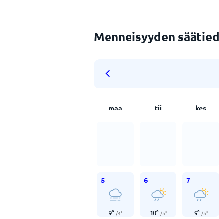
Menneisyyden säätied
maa
tii
kes
5
6
7
9
°
10
°
9
°
/
4
°
/
5
°
/
5
°