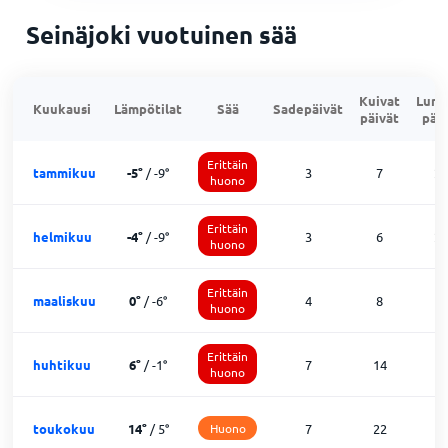
Seinäjoki vuotuinen sää
Kuivat
Lumi
Kuukausi
Lämpötilat
Sää
Sadepäivät
päivät
päiv
Erittäin
tammikuu
-5
°
/
-9
°
3
7
2
huono
Erittäin
helmikuu
-4
°
/
-9
°
3
6
2
huono
Erittäin
maaliskuu
0
°
/
-6
°
4
8
1
huono
Erittäin
huhtikuu
6
°
/
-1
°
7
14
1
huono
toukokuu
14
°
/
5
°
Huono
7
22
2