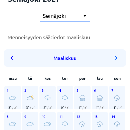
Menneisyyden säätiedot maaliskuu
Maaliskuu
maa
tii
kes
tor
per
lau
sun
1
2
3
4
5
6
7
3
°
3
°
2
°
0
°
-1
°
1
°
-1
°
/
-2
°
/
-2
°
/
-3
°
/
-5
°
/
-6
°
/
-6
°
/
-7
°
8
9
10
11
12
13
14