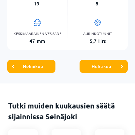
19
8
KESKIMÄÄRÄINEN VESISADE
AURINKOTUNNIT
47
mm
5,7
Hrs
Helmikuu
Huhtikuu
Tutki muiden kuukausien säätä
sijainnissa Seinäjoki