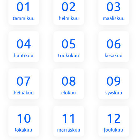
01
02
03
tammikuu
helmikuu
maaliskuu
04
05
06
huhtikuu
toukokuu
kesäkuu
07
08
09
heinäkuu
elokuu
syyskuu
10
11
12
lokakuu
marraskuu
joulukuu