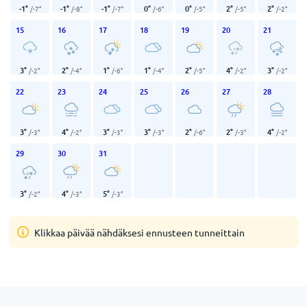
-1
°
-1
°
-1
°
0
°
0
°
2
°
2
°
/
-7
°
/
-8
°
/
-7
°
/
-6
°
/
-5
°
/
-5
°
/
-2
°
15
16
17
18
19
20
21
3
°
2
°
1
°
1
°
2
°
4
°
3
°
/
-2
°
/
-4
°
/
-6
°
/
-4
°
/
-5
°
/
-2
°
/
-2
°
22
23
24
25
26
27
28
3
°
4
°
3
°
3
°
2
°
2
°
4
°
/
-3
°
/
-2
°
/
-3
°
/
-3
°
/
-6
°
/
-3
°
/
-2
°
29
30
31
3
°
4
°
5
°
/
-2
°
/
-3
°
/
-3
°
Klikkaa päivää nähdäksesi ennusteen tunneittain