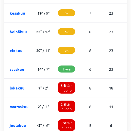
kesäkuu
19
°
/
9
°
ok
7
23
0
heinäkuu
22
°
/
12
°
ok
8
23
0
elokuu
20
°
/
11
°
ok
8
23
0
syyskuu
14
°
/
7
°
Hyvä
6
23
0
Erittäin
lokakuu
7
°
/
2
°
8
18
5
huono
Erittäin
marraskuu
2
°
/
-1
°
8
11
1
huono
Erittäin
joulukuu
-2
°
/
-6
°
5
6
2
huono