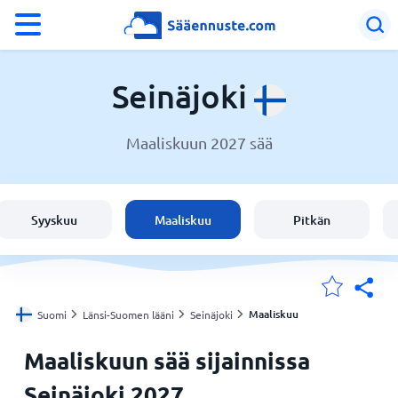
°F
°C
Seinäjoki
Maaliskuun 2027 sää
Sää Seinäjoki
Suomi
Syyskuu
Maaliskuu
Pitkän
Sijaintini
Koti
Maaliskuu
Suomi
Länsi-Suomen lääni
Seinäjoki
Maaliskuun sää sijainnissa
Seinäjoki 2027