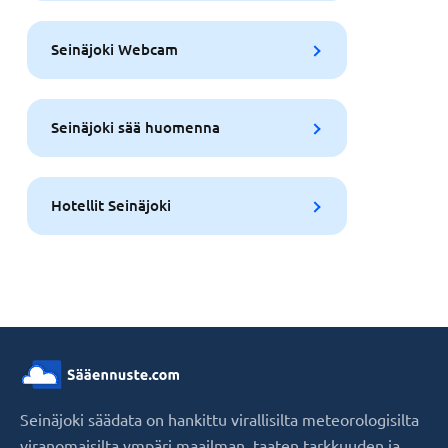
Seinäjoki Webcam
Seinäjoki sää huomenna
Hotellit Seinäjoki
Seinäjoki säädata on hankittu virallisilta meteorologisilta
viranomaisilta ympäri maailman, taaten tarkkuuden ja