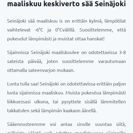
maaliskuu keskiverto sää Seinäjoki
Seinäjoki sää maaliskuu is on erittäin kylmä, lämpötilat
vaihtelevat
-6
°
C
ja
0
°
C
välillä. Suosittelemme, että
pukeudut lämpimästi ja muistat ottaa hanskat!
Sijainnissa Seinäjoki maaliskuulee on odotettavissa 3-8
sateista päivää, joten suosittelemme varautumaan
ottamalla sateenvarjon mukaan.
Lunta tulla saa! Seinäjoki on odotettavissa erittäin paljon
lunta sijainnissa maaliskuu. Muista pukeutua lämpimästi
liikkuessasi ulkona, tai pysyttele sisällä lämmitellen
takkatulen sekä lämpimän kaakaon äärellä.
Sääennusteemme voi antaa sinulle suuntaa siitä,
millaista säästä voit odottaa maaliskuusaa sijainnille