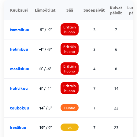
Kuivat
Lumi
Kuukausi
Lämpötilat
Sää
Sadepäivät
päivät
päiv
Erittäin
tammikuu
-5
°
/
-9
°
3
7
2
huono
Erittäin
helmikuu
-4
°
/
-9
°
3
6
2
huono
Erittäin
maaliskuu
0
°
/
-6
°
4
8
1
huono
Erittäin
huhtikuu
6
°
/
-1
°
7
14
1
huono
toukokuu
14
°
/
5
°
Huono
7
22
2
kesäkuu
19
°
/
9
°
ok
7
23
0