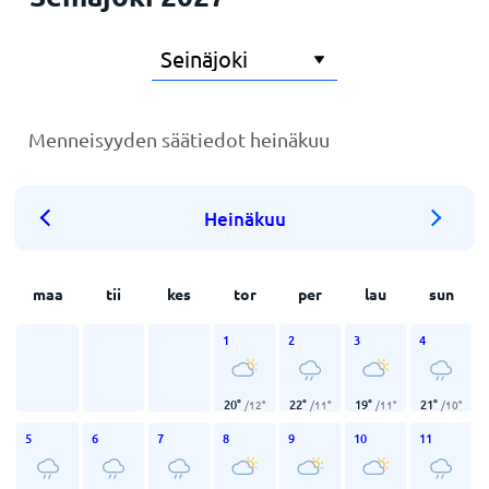
Menneisyyden säätiedot heinäkuu
Heinäkuu
maa
tii
kes
tor
per
lau
sun
1
2
3
4
20
°
22
°
19
°
21
°
/
12
°
/
11
°
/
11
°
/
10
°
5
6
7
8
9
10
11