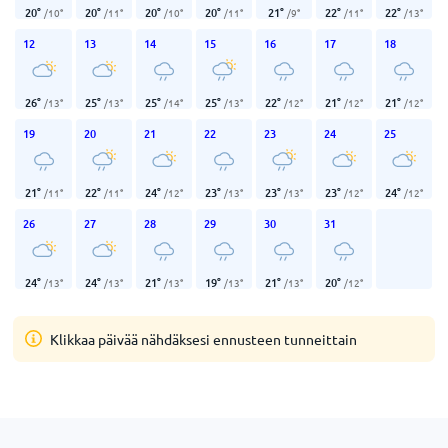
20
°
20
°
20
°
20
°
21
°
22
°
22
°
/
10
°
/
11
°
/
10
°
/
11
°
/
9
°
/
11
°
/
13
°
12
13
14
15
16
17
18
26
°
25
°
25
°
25
°
22
°
21
°
21
°
/
13
°
/
13
°
/
14
°
/
13
°
/
12
°
/
12
°
/
12
°
19
20
21
22
23
24
25
21
°
22
°
24
°
23
°
23
°
23
°
24
°
/
11
°
/
11
°
/
12
°
/
13
°
/
13
°
/
12
°
/
12
°
26
27
28
29
30
31
24
°
24
°
21
°
19
°
21
°
20
°
/
13
°
/
13
°
/
13
°
/
13
°
/
13
°
/
12
°
Klikkaa päivää nähdäksesi ennusteen tunneittain