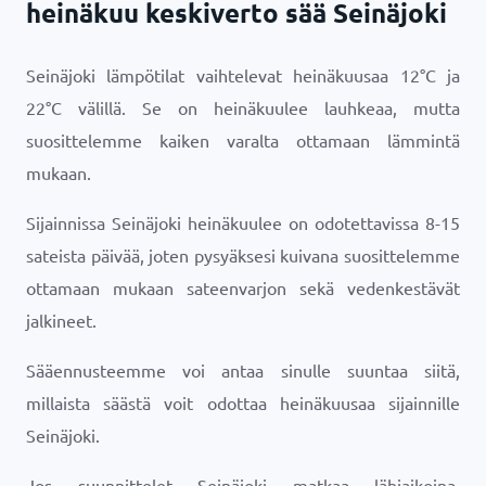
heinäkuu keskiverto sää Seinäjoki
Seinäjoki lämpötilat vaihtelevat heinäkuusaa
12
°
C
ja
22
°
C
välillä. Se on heinäkuulee lauhkeaa, mutta
suosittelemme kaiken varalta ottamaan lämmintä
mukaan.
Sijainnissa Seinäjoki heinäkuulee on odotettavissa 8-15
sateista päivää, joten pysyäksesi kuivana suosittelemme
ottamaan mukaan sateenvarjon sekä vedenkestävät
jalkineet.
Sääennusteemme voi antaa sinulle suuntaa siitä,
millaista säästä voit odottaa heinäkuusaa sijainnille
Seinäjoki.
Jos suunnittelet Seinäjoki matkaa lähiaikoina,