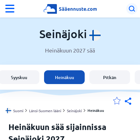
°F
°C
Seinäjoki
Heinäkuun 2027 sää
Sää Seinäjoki
Suomi
Syyskuu
Heinäkuu
Pitkän
Sijaintini
Koti
Heinäkuu
Suomi
Länsi-Suomen lääni
Seinäjoki
Heinäkuun sää sijainnissa
Seinäjoki 2027