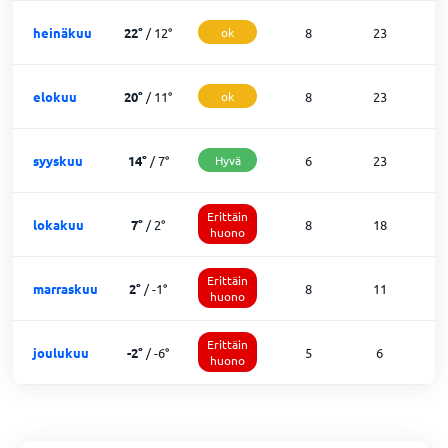
heinäkuu
22
°
/
12
°
ok
8
23
0
elokuu
20
°
/
11
°
ok
8
23
0
syyskuu
14
°
/
7
°
Hyvä
6
23
0
Erittäin
lokakuu
7
°
/
2
°
8
18
5
huono
Erittäin
marraskuu
2
°
/
-1
°
8
11
1
huono
Erittäin
joulukuu
-2
°
/
-6
°
5
6
2
huono