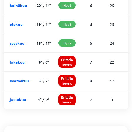
heinäkuu
20
°
/
14
°
Hyvä
6
25
0
elokuu
19
°
/
14
°
Hyvä
6
25
0
syyskuu
15
°
/
11
°
Hyvä
6
24
0
Erittäin
lokakuu
9
°
/
6
°
7
22
2
huono
Erittäin
marraskuu
5
°
/
2
°
8
17
5
huono
Erittäin
joulukuu
1
°
/
-2
°
7
9
1
huono