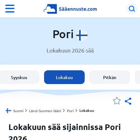
°F
°C
Pori
Lokakuun 2026 sää
Sää Pori
Suomi
Syyskuu
Lokakuu
Pitkän
Sijaintini
Koti
Lokakuu
Suomi
Länsi-Suomen lääni
Pori
Lokakuun sää sijainnissa Pori
2026