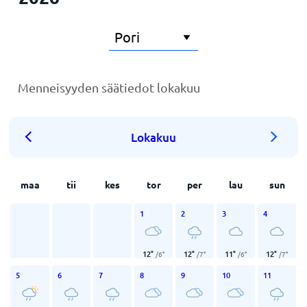
Menneisyyden säätiedot lokakuu
Lokakuu
maa
tii
kes
tor
per
lau
sun
1
2
3
4
12
°
12
°
11
°
12
°
/
6
°
/
7
°
/
6
°
/
7
°
5
6
7
8
9
10
11