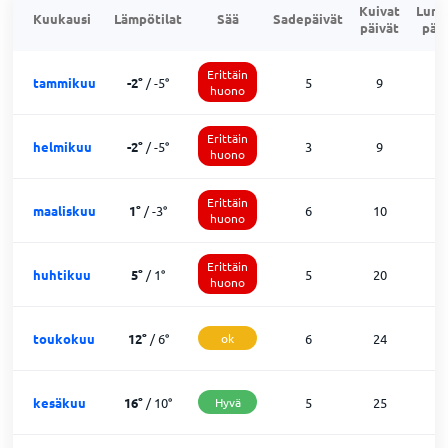
Kuivat
Lumi
Kuukausi
Lämpötilat
Sää
Sadepäivät
päivät
päiv
Erittäin
tammikuu
-2
°
/
-5
°
5
9
1
huono
Erittäin
helmikuu
-2
°
/
-5
°
3
9
1
huono
Erittäin
maaliskuu
1
°
/
-3
°
6
10
1
huono
Erittäin
huhtikuu
5
°
/
1
°
5
20
6
huono
toukokuu
12
°
/
6
°
ok
6
24
1
kesäkuu
16
°
/
10
°
Hyvä
5
25
0