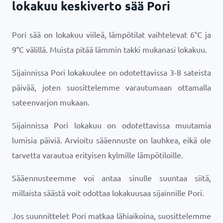
lokakuu keskiverto sää Pori
Pori sää on lokakuu viileä, lämpötilat vaihtelevat
6
°
C
ja
9
°
C
välillä. Muista pitää lämmin takki mukanasi lokakuu.
Sijainnissa Pori lokakuulee on odotettavissa 3-8 sateista
päivää, joten suosittelemme varautumaan ottamalla
sateenvarjon mukaan.
Sijainnissa Pori lokakuu on odotettavissa muutamia
lumisia päiviä. Arvioitu sääennuste on lauhkea, eikä ole
tarvetta varautua erityisen kylmille lämpötiloille.
Sääennusteemme voi antaa sinulle suuntaa siitä,
millaista säästä voit odottaa lokakuusaa sijainnille Pori.
Jos suunnittelet Pori matkaa lähiaikoina, suosittelemme