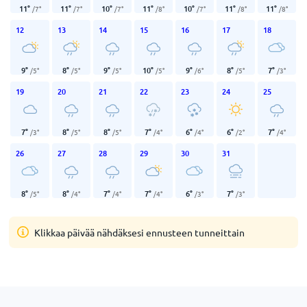
11
°
11
°
10
°
11
°
10
°
11
°
11
°
/
7
°
/
7
°
/
7
°
/
8
°
/
7
°
/
8
°
/
8
°
12
13
14
15
16
17
18
9
°
8
°
9
°
10
°
9
°
8
°
7
°
/
5
°
/
5
°
/
5
°
/
5
°
/
6
°
/
5
°
/
3
°
19
20
21
22
23
24
25
7
°
8
°
8
°
7
°
6
°
6
°
7
°
/
3
°
/
5
°
/
5
°
/
4
°
/
4
°
/
2
°
/
4
°
26
27
28
29
30
31
8
°
8
°
7
°
7
°
6
°
7
°
/
5
°
/
4
°
/
4
°
/
4
°
/
3
°
/
3
°
Klikkaa päivää nähdäksesi ennusteen tunneittain