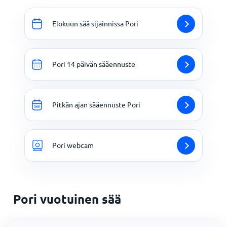
Elokuun sää sijainnissa Pori
Pori 14 päivän sääennuste
Pitkän ajan sääennuste Pori
Pori webcam
Pori vuotuinen sää