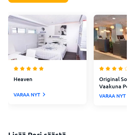
Heaven
Original Soko
Vaakuna Pori
VARAA NYT
VARAA NYT
Lisää Pori säästä