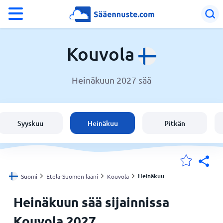
°F
°C
Kouvola
Heinäkuun 2027 sää
Sää Kouvola
Suomi
Syyskuu
Heinäkuu
Pitkän
Sijaintini
Koti
Heinäkuu
Suomi
Etelä-Suomen lääni
Kouvola
Heinäkuun sää sijainnissa
Kouvola 2027