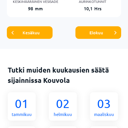
KESKIMÄÄRÄINEN VESISADE
AURINKOTUNNIT
98
mm
10,1
Hrs
Kesäkuu
Elokuu
Tutki muiden kuukausien säätä
sijainnissa Kouvola
01
02
03
tammikuu
helmikuu
maaliskuu