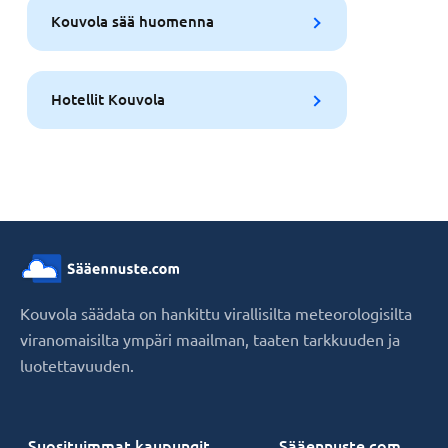
Kouvola sää huomenna
Hotellit Kouvola
Kouvola säädata on hankittu virallisilta meteorologisilta
viranomaisilta ympäri maailman, taaten tarkkuuden ja
luotettavuuden.
Suosituimmat kaupungit
Sääennuste.com