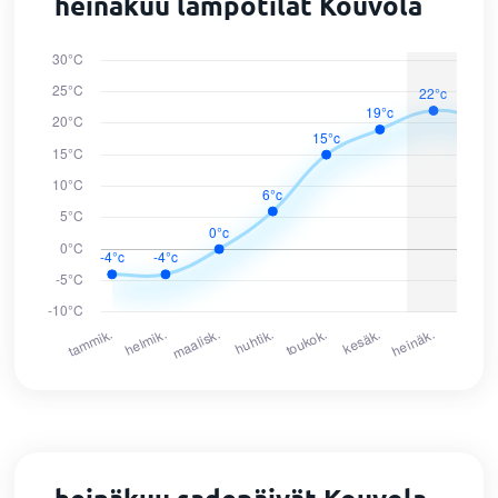
heinäkuu lämpötilat Kouvola