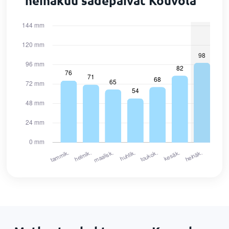
heinäkuu sadepäivät Kouvola