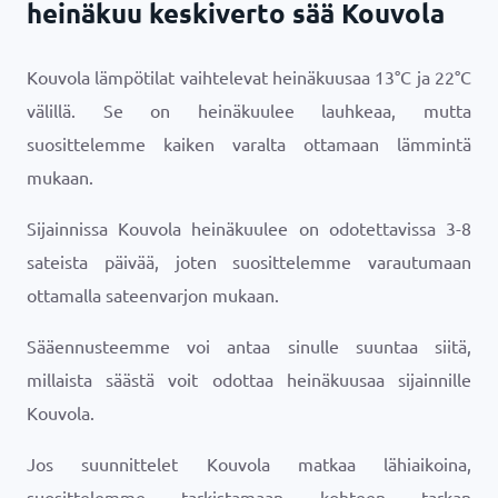
heinäkuu keskiverto sää Kouvola
Kouvola lämpötilat vaihtelevat heinäkuusaa
13
°
C
ja
22
°
C
välillä. Se on heinäkuulee lauhkeaa, mutta
suosittelemme kaiken varalta ottamaan lämmintä
mukaan.
Sijainnissa Kouvola heinäkuulee on odotettavissa 3-8
sateista päivää, joten suosittelemme varautumaan
ottamalla sateenvarjon mukaan.
Sääennusteemme voi antaa sinulle suuntaa siitä,
millaista säästä voit odottaa heinäkuusaa sijainnille
Kouvola.
Jos suunnittelet Kouvola matkaa lähiaikoina,
suosittelemme tarkistamaan kohteen tarkan