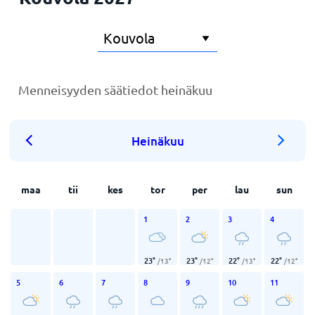
Menneisyyden säätiedot heinäkuu
Heinäkuu
maa
tii
kes
tor
per
lau
sun
1
2
3
4
23
°
23
°
22
°
22
°
/
13
°
/
12
°
/
13
°
/
12
°
5
6
7
8
9
10
11