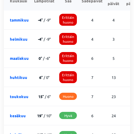
Kuukausi
Lämpötilat
Sää
Sadepäivät
päivät
päiv
Erittäin
tammikuu
-4
°
/
-9
°
4
4
2
huono
Erittäin
helmikuu
-4
°
/
-9
°
4
3
2
huono
Erittäin
maaliskuu
0
°
/
-6
°
6
5
2
huono
Erittäin
huhtikuu
6
°
/
0
°
7
13
1
huono
toukokuu
15
°
/
6
°
Huono
7
23
2
kesäkuu
19
°
/
10
°
Hyvä
6
24
0