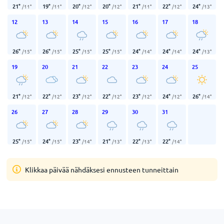
21
°
19
°
20
°
20
°
21
°
22
°
24
°
/
11
°
/
11
°
/
12
°
/
12
°
/
11
°
/
12
°
/
13
°
12
13
14
15
16
17
18
26
°
26
°
25
°
25
°
24
°
24
°
24
°
/
15
°
/
15
°
/
15
°
/
15
°
/
14
°
/
14
°
/
13
°
19
20
21
22
23
24
25
21
°
22
°
23
°
22
°
23
°
24
°
26
°
/
12
°
/
12
°
/
12
°
/
12
°
/
12
°
/
12
°
/
14
°
26
27
28
29
30
31
25
°
24
°
23
°
21
°
22
°
22
°
/
15
°
/
15
°
/
14
°
/
13
°
/
13
°
/
14
°
Klikkaa päivää nähdäksesi ennusteen tunneittain