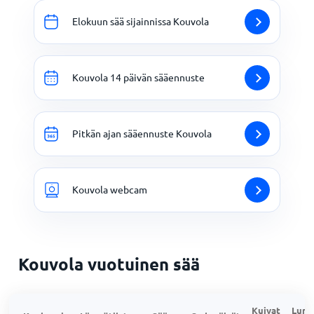
Elokuun sää sijainnissa Kouvola
Kouvola 14 päivän sääennuste
Pitkän ajan sääennuste Kouvola
Kouvola webcam
Kouvola vuotuinen sää
Kuivat
Lumi