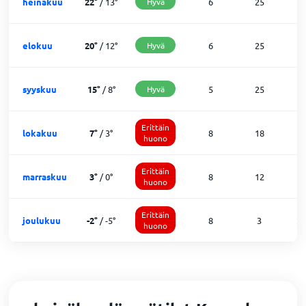
heinäkuu
22
°
/
13
°
Hyvä
6
25
0
elokuu
20
°
/
12
°
Hyvä
6
25
0
syyskuu
15
°
/
8
°
Hyvä
5
25
0
Erittäin
lokakuu
7
°
/
3
°
8
18
5
huono
Erittäin
marraskuu
3
°
/
0
°
8
12
1
huono
Erittäin
joulukuu
-2
°
/
-5
°
8
3
2
huono