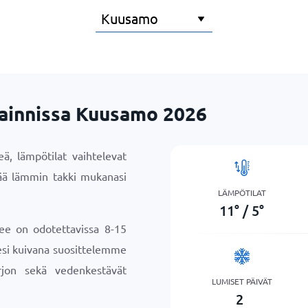
jainnissa Kuusamo 2026
ä, lämpötilat vaihtelevat
tää lämmin takki mukanasi
LÄMPÖTILAT
11
°
/
5
°
ee on odotettavissa 8-15
sesi kuivana suosittelemme
jon sekä vedenkestävät
LUMISET PÄIVÄT
2