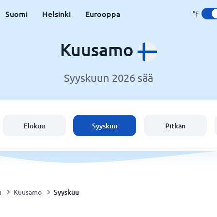
Suomi
Helsinki
Eurooppa
°F
Kuusamo
Syyskuun 2026 sää
Elokuu
Syyskuu
Pitkän
Syyskuu
u
Kuusamo