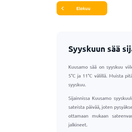
Elokuu
Syyskuun sää si
Kuusamo sää on syyskuu viile
5
°
C
ja
11
°
C
välillä. Muista pi
syyskuu.
Sijainnissa Kuusamo syyskuul
sateista päivää, joten pysyäk
ottamaan mukaan sateenvar
jalkineet.