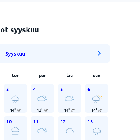
ot syyskuu
Syyskuu
tor
per
lau
sun
3
4
5
6
14
°
12
°
14
°
14
°
/
6
°
/
6
°
/
7
°
/
6
°
10
11
12
13