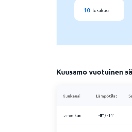
10
lokakuu
Kuusamo vuotuinen s
Kuukausi
Lämpötilat
S
tammikuu
-9
°
/
-14
°