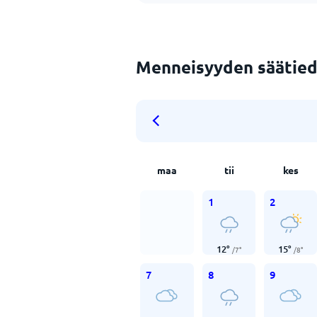
Menneisyyden säätied
maa
tii
kes
1
2
12
°
15
°
/
7
°
/
8
°
7
8
9