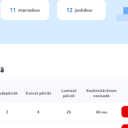
11
12
marraskuu
joulukuu
ää
Lumiset
Keskimääräinen
adepäivät
Kuivat päivät
päivät
vesisade
2
4
26
66
mm