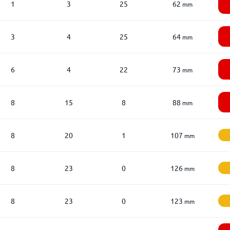
1
3
25
62
mm
3
4
25
64
mm
6
4
22
73
mm
8
15
8
88
mm
8
20
1
107
mm
8
23
0
126
mm
8
23
0
123
mm