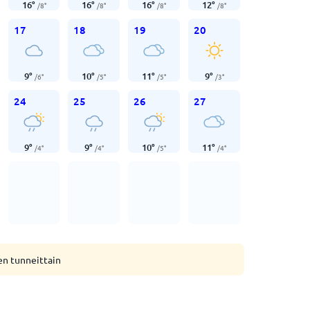
16
°
16
°
16
°
12
°
/
8
°
/
8
°
/
8
°
/
8
°
17
18
19
20
9
°
10
°
11
°
9
°
/
6
°
/
5
°
/
5
°
/
3
°
24
25
26
27
9
°
9
°
10
°
11
°
/
4
°
/
4
°
/
5
°
/
4
°
en tunneittain