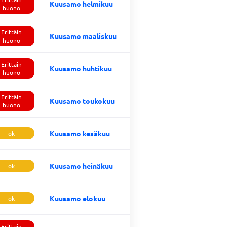
Kuusamo helmikuu
huono
Erittäin
Kuusamo maaliskuu
huono
Erittäin
Kuusamo huhtikuu
huono
Erittäin
Kuusamo toukokuu
huono
Kuusamo kesäkuu
ok
Kuusamo heinäkuu
ok
Kuusamo elokuu
ok
Erittäin