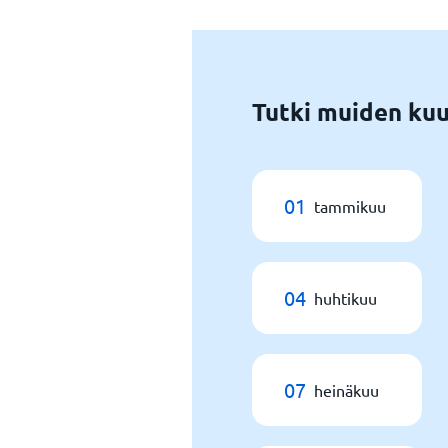
Tutki muiden kuu
01
tammikuu
04
huhtikuu
07
heinäkuu