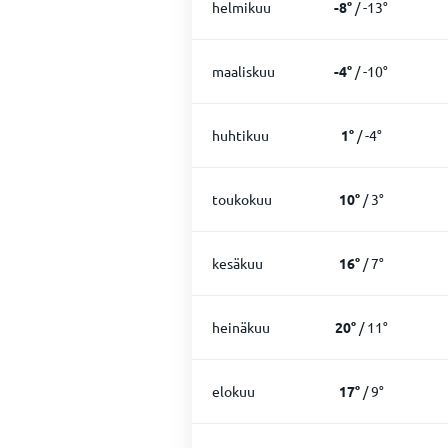
helmikuu
-8
°
/
-13
°
maaliskuu
-4
°
/
-10
°
huhtikuu
1
°
/
-4
°
toukokuu
10
°
/
3
°
kesäkuu
16
°
/
7
°
heinäkuu
20
°
/
11
°
elokuu
17
°
/
9
°