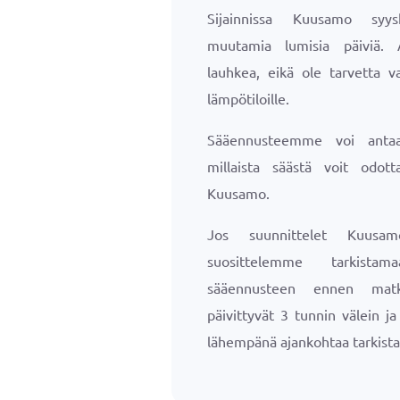
Sijainnissa Kuusamo syy
muutamia lumisia päiviä. 
lauhkea, eikä ole tarvetta va
lämpötiloille.
Sääennusteemme voi antaa 
millaista säästä voit odotta
Kuusamo.
Jos suunnittelet Kuusam
suosittelemme tarkista
sääennusteen ennen matk
päivittyvät 3 tunnin välein j
lähempänä ajankohtaa tarkista