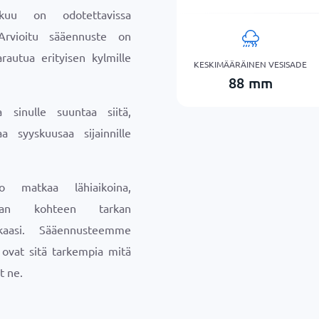
skuu on odotettavissa
Arvioitu sääennuste on
rautua erityisen kylmille
KESKIMÄÄRÄINEN VESISADE
88
mm
sinulle suuntaa siitä,
a syyskuusaa sijainnille
o matkaa lähiaikoina,
maan kohteen tarkan
aasi. Sääennusteemme
a ovat sitä tarkempia mitä
t ne.