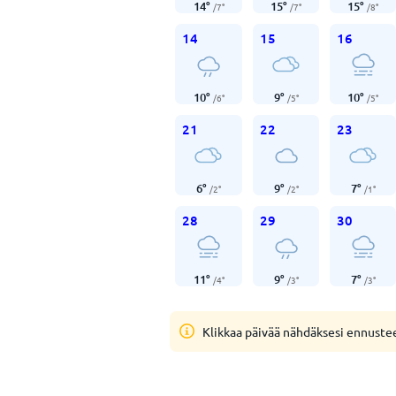
14
°
15
°
15
°
/
7
°
/
7
°
/
8
°
14
15
16
10
°
9
°
10
°
/
6
°
/
5
°
/
5
°
21
22
23
6
°
9
°
7
°
/
2
°
/
2
°
/
1
°
28
29
30
11
°
9
°
7
°
/
4
°
/
3
°
/
3
°
Klikkaa päivää nähdäksesi ennuste