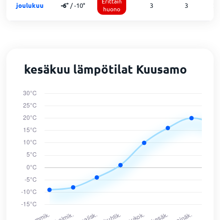
Erittäin
joulukuu
-6
°
/
-10
°
3
3
2
huono
kesäkuu lämpötilat Kuusamo