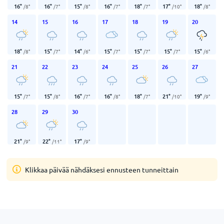
16
°
16
°
15
°
16
°
18
°
17
°
18
°
/
8
°
/
7
°
/
8
°
/
7
°
/
7
°
/
10
°
/
8
°
14
15
16
17
18
19
20
18
°
15
°
14
°
15
°
15
°
15
°
15
°
/
8
°
/
7
°
/
6
°
/
7
°
/
7
°
/
7
°
/
6
°
21
22
23
24
25
26
27
15
°
15
°
16
°
16
°
18
°
21
°
19
°
/
7
°
/
8
°
/
7
°
/
8
°
/
7
°
/
10
°
/
9
°
28
29
30
21
°
22
°
17
°
/
9
°
/
11
°
/
9
°
Klikkaa päivää nähdäksesi ennusteen tunneittain