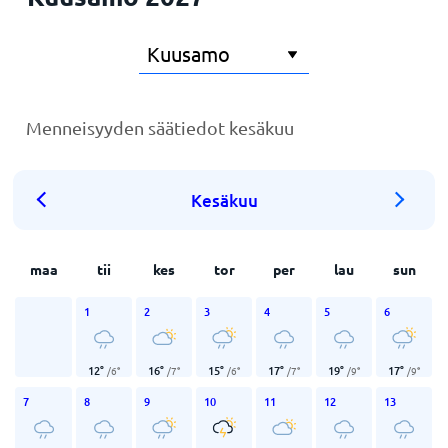
Menneisyyden säätiedot kesäkuu
Kesäkuu
maa
tii
kes
tor
per
lau
sun
1
2
3
4
5
6
12
°
16
°
15
°
17
°
19
°
17
°
/
6
°
/
7
°
/
6
°
/
7
°
/
9
°
/
9
°
7
8
9
10
11
12
13