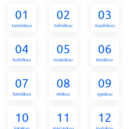
01
02
03
tammikuu
helmikuu
maaliskuu
04
05
06
huhtikuu
toukokuu
kesäkuu
07
08
09
heinäkuu
elokuu
syyskuu
10
11
12
lokakuu
marraskuu
joulukuu