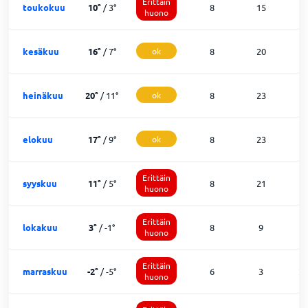
Erittäin
toukokuu
10
°
/
3
°
8
15
8
huono
kesäkuu
16
°
/
7
°
ok
8
20
1
heinäkuu
20
°
/
11
°
ok
8
23
0
elokuu
17
°
/
9
°
ok
8
23
0
Erittäin
syyskuu
11
°
/
5
°
8
21
2
huono
Erittäin
lokakuu
3
°
/
-1
°
8
9
1
huono
Erittäin
marraskuu
-2
°
/
-5
°
6
3
2
huono