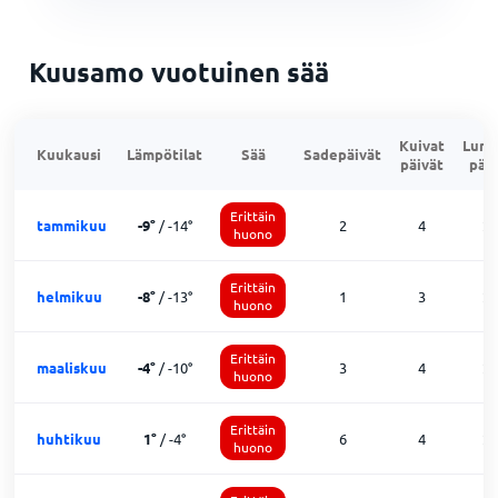
Kuusamo vuotuinen sää
Kuivat
Lumi
Kuukausi
Lämpötilat
Sää
Sadepäivät
päivät
päiv
Erittäin
tammikuu
-9
°
/
-14
°
2
4
2
huono
Erittäin
helmikuu
-8
°
/
-13
°
1
3
2
huono
Erittäin
maaliskuu
-4
°
/
-10
°
3
4
2
huono
Erittäin
huhtikuu
1
°
/
-4
°
6
4
2
huono