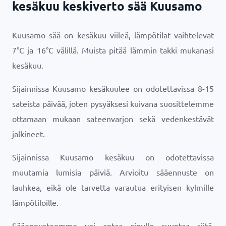
kesäkuu keskiverto sää Kuusamo
Kuusamo sää on kesäkuu viileä, lämpötilat vaihtelevat
7
°
C
ja
16
°
C
välillä. Muista pitää lämmin takki mukanasi
kesäkuu.
Sijainnissa Kuusamo kesäkuulee on odotettavissa 8-15
sateista päivää, joten pysyäksesi kuivana suosittelemme
ottamaan mukaan sateenvarjon sekä vedenkestävät
jalkineet.
Sijainnissa Kuusamo kesäkuu on odotettavissa
muutamia lumisia päiviä. Arvioitu sääennuste on
lauhkea, eikä ole tarvetta varautua erityisen kylmille
lämpötiloille.
Sääennusteemme voi antaa sinulle suuntaa siitä,