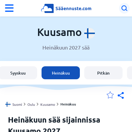
°F
°C
Kuusamo
Heinäkuun 2027 sää
Sää Kuusamo
Suomi
Syyskuu
Heinäkuu
Pitkän
Sijaintini
Koti
Heinäkuu
Suomi
Oulu
Kuusamo
Heinäkuun sää sijainnissa
Kuusamo 2027