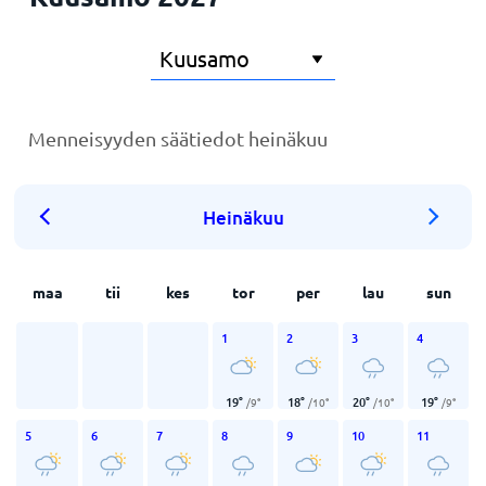
Menneisyyden säätiedot heinäkuu
Heinäkuu
maa
tii
kes
tor
per
lau
sun
1
2
3
4
19
°
18
°
20
°
19
°
/
9
°
/
10
°
/
10
°
/
9
°
5
6
7
8
9
10
11