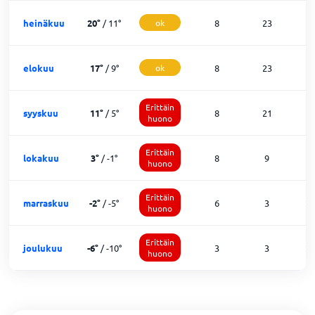
heinäkuu
20
°
/
11
°
ok
8
23
0
elokuu
17
°
/
9
°
ok
8
23
0
Erittäin
syyskuu
11
°
/
5
°
8
21
2
huono
Erittäin
lokakuu
3
°
/
-1
°
8
9
1
huono
Erittäin
marraskuu
-2
°
/
-5
°
6
3
2
huono
Erittäin
joulukuu
-6
°
/
-10
°
3
3
2
huono