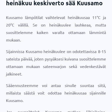
heinäkuu keskiverto sää Kuusamo
Kuusamo lämpötilat vaihtelevat heinäkuusaa
11
°
C
ja
20
°
C
välillä. Se on heinäkuulee lauhkeaa, mutta
suosittelemme kaiken varalta ottamaan lämmintä
mukaan.
Sijainnissa Kuusamo heinäkuulee on odotettavissa 8-15
sateista päivää, joten pysyäksesi kuivana suosittelemme
ottamaan mukaan sateenvarjon sekä vedenkestävät
jalkineet.
Sääennusteemme voi antaa sinulle suuntaa siitä,
millaista säästä voit odottaa heinäkuusaa sijainnille
Kuusamo.
Jos suunnittelet Kuusamo matkaa lähiaikoina,