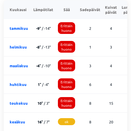
Kuivat
Lumi
Kuukausi
Lämpötilat
Sää
Sadepäivät
päivät
päiv
Erittäin
tammikuu
-9
°
/
-14
°
2
4
2
huono
Erittäin
helmikuu
-8
°
/
-13
°
1
3
2
huono
Erittäin
maaliskuu
-4
°
/
-10
°
3
4
2
huono
Erittäin
huhtikuu
1
°
/
-4
°
6
4
2
huono
Erittäin
toukokuu
10
°
/
3
°
8
15
8
huono
kesäkuu
16
°
/
7
°
ok
8
20
1