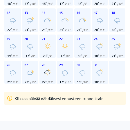
18
°
17
°
18
°
17
°
18
°
20
°
21
°
/
11
°
/
10
°
/
10
°
/
10
°
/
9
°
/
10
°
/
12
°
12
13
14
15
16
17
18
22
°
21
°
21
°
21
°
21
°
20
°
18
°
/
13
°
/
12
°
/
12
°
/
12
°
/
11
°
/
11
°
/
12
°
19
20
21
22
23
24
25
19
°
17
°
20
°
17
°
18
°
18
°
21
°
/
10
°
/
9
°
/
9
°
/
9
°
/
9
°
/
10
°
/
12
°
26
27
28
29
30
31
21
°
23
°
22
°
17
°
16
°
18
°
/
12
°
/
13
°
/
12
°
/
11
°
/
10
°
/
11
°
Klikkaa päivää nähdäksesi ennusteen tunneittain