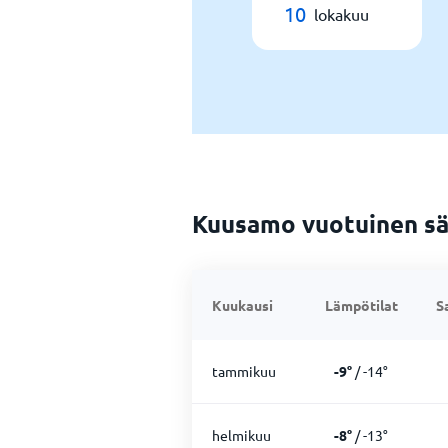
10
lokakuu
Kuusamo vuotuinen s
Kuukausi
Lämpötilat
S
tammikuu
-9
°
/
-14
°
helmikuu
-8
°
/
-13
°