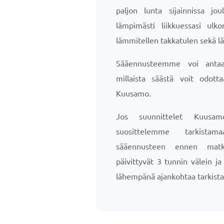
paljon lunta sijainnissa jo
lämpimästi liikkuessasi ulko
lämmitellen takkatulen sekä l
Sääennusteemme voi antaa 
millaista säästä voit odotta
Kuusamo.
Jos suunnittelet Kuusam
suosittelemme tarkista
sääennusteen ennen matk
päivittyvät 3 tunnin välein j
lähempänä ajankohtaa tarkista