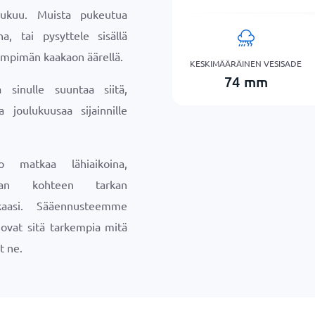
ulukuu. Muista pukeutua
na, tai pysyttele sisällä
ämpimän kaakaon äärellä.
KESKIMÄÄRÄINEN VESISADE
74
mm
sinulle suuntaa siitä,
a joulukuusaa sijainnille
o matkaa lähiaikoina,
maan kohteen tarkan
aasi. Sääennusteemme
a ovat sitä tarkempia mitä
t ne.