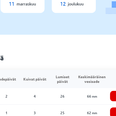
11
12
marraskuu
joulukuu
ää
Lumiset
Keskimääräinen
adepäivät
Kuivat päivät
päivät
vesisade
2
4
26
66
mm
1
3
25
62
mm