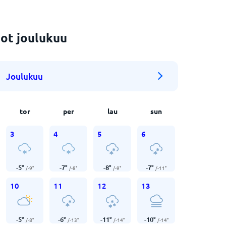
ot joulukuu
Joulukuu
tor
per
lau
sun
3
4
5
6
-5
°
-7
°
-8
°
-7
°
/
-9
°
/
-8
°
/
-9
°
/
-11
°
10
11
12
13
-5
°
-6
°
-11
°
-10
°
/
-8
°
/
-13
°
/
-14
°
/
-14
°