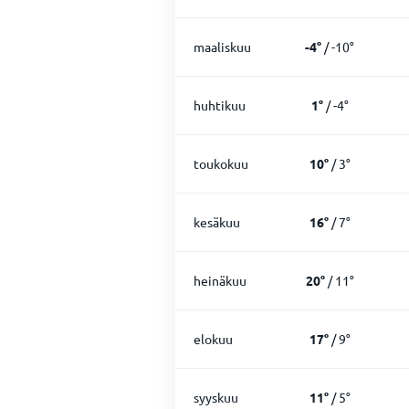
maaliskuu
-4
°
/
-10
°
huhtikuu
1
°
/
-4
°
toukokuu
10
°
/
3
°
kesäkuu
16
°
/
7
°
heinäkuu
20
°
/
11
°
elokuu
17
°
/
9
°
syyskuu
11
°
/
5
°