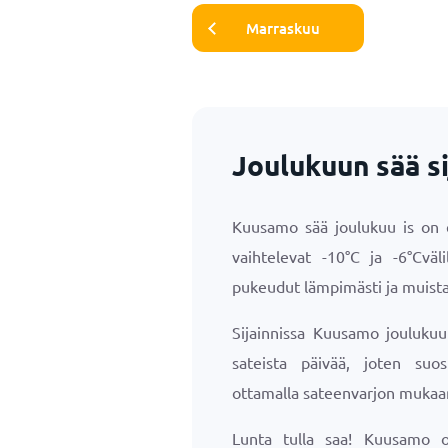
Marraskuu
Joulukuun sää s
Kuusamo sää joulukuu is on e
vaihtelevat
-10
°
C
ja
-6
°
C
väl
pukeudut lämpimästi ja muista
Sijainnissa Kuusamo joulukuu
sateista päivää, joten suo
ottamalla sateenvarjon mukaa
Lunta tulla saa! Kuusamo on