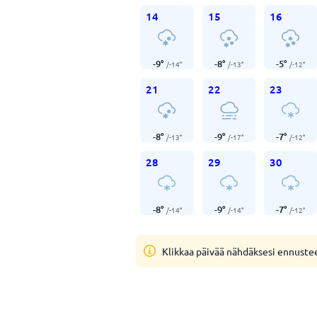
14
15
16
-9
°
-8
°
-5
°
/
-14
°
/
-13
°
/
-12
°
21
22
23
-8
°
-9
°
-7
°
/
-13
°
/
-17
°
/
-12
°
28
29
30
-8
°
-9
°
-7
°
/
-14
°
/
-14
°
/
-12
°
Klikkaa päivää nähdäksesi ennuste