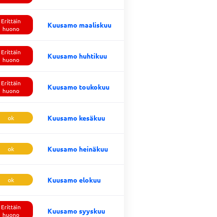
Erittäin
Kuusamo maaliskuu
huono
Erittäin
Kuusamo huhtikuu
huono
Erittäin
Kuusamo toukokuu
huono
Kuusamo kesäkuu
ok
Kuusamo heinäkuu
ok
Kuusamo elokuu
ok
Erittäin
Kuusamo syyskuu
huono