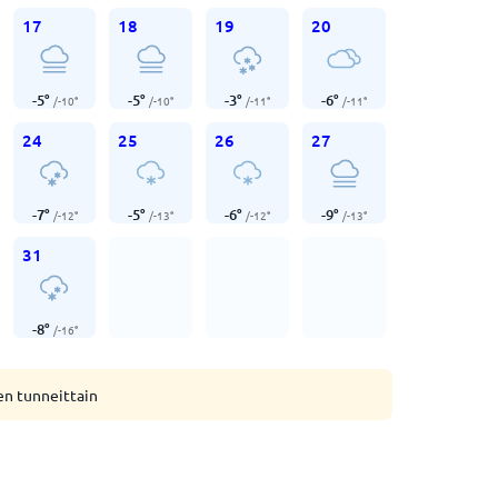
17
18
19
20
-5
°
-5
°
-3
°
-6
°
/
-10
°
/
-10
°
/
-11
°
/
-11
°
24
25
26
27
-7
°
-5
°
-6
°
-9
°
/
-12
°
/
-13
°
/
-12
°
/
-13
°
31
-8
°
/
-16
°
en tunneittain