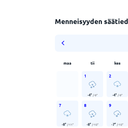
Menneisyyden säätied
maa
tii
kes
1
2
-4
°
-4
°
/
-9
°
/
-9
°
7
8
9
-8
°
-8
°
-7
°
/
-11
°
/
-10
°
/
-10
°