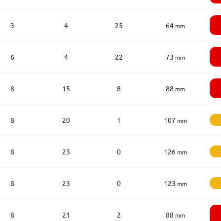
3
4
25
64
mm
6
4
22
73
mm
8
15
8
88
mm
8
20
1
107
mm
8
23
0
126
mm
8
23
0
123
mm
8
21
2
88
mm