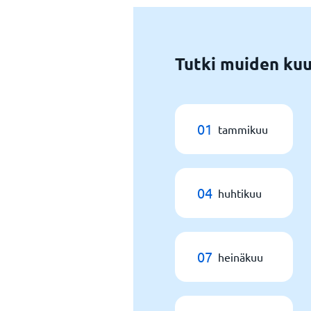
Tutki muiden kuu
01
tammikuu
04
huhtikuu
07
heinäkuu