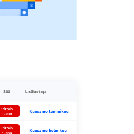
Sää
Lisätietoja
Erittäin
Kuusamo tammikuu
huono
Erittäin
Kuusamo helmikuu
huono