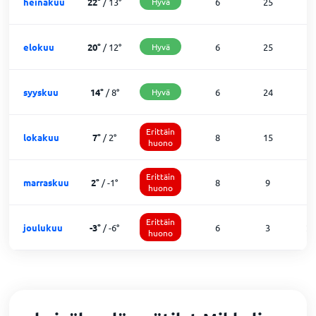
heinäkuu
22
°
/
13
°
Hyvä
6
25
0
elokuu
20
°
/
12
°
Hyvä
6
25
0
syyskuu
14
°
/
8
°
Hyvä
6
24
0
Erittäin
lokakuu
7
°
/
2
°
8
15
7
huono
Erittäin
marraskuu
2
°
/
-1
°
8
9
1
huono
Erittäin
joulukuu
-3
°
/
-6
°
6
3
2
huono