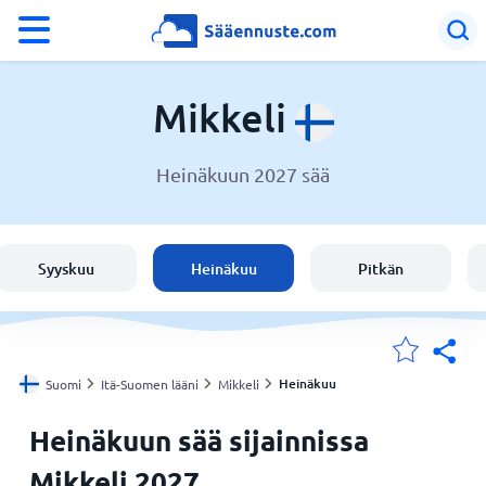
°F
°C
Mikkeli
Heinäkuun 2027 sää
Sää Mikkeli
Suomi
Syyskuu
Heinäkuu
Pitkän
Sijaintini
Koti
Heinäkuu
Suomi
Itä-Suomen lääni
Mikkeli
Heinäkuun sää sijainnissa
Mikkeli 2027