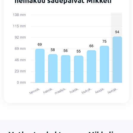
heinäkuu sadepäivät Mikkeli