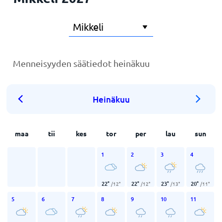
Menneisyyden säätiedot heinäkuu
Heinäkuu
maa
tii
kes
tor
per
lau
sun
1
2
3
4
22
°
22
°
23
°
20
°
/
12
°
/
12
°
/
13
°
/
11
°
5
6
7
8
9
10
11