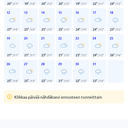
20
°
19
°
20
°
20
°
19
°
22
°
24
°
/
11
°
/
10
°
/
12
°
/
12
°
/
11
°
/
11
°
/
13
°
12
13
14
15
16
17
18
27
°
25
°
25
°
25
°
24
°
24
°
23
°
/
14
°
/
15
°
/
15
°
/
14
°
/
14
°
/
13
°
/
12
°
19
20
21
22
23
24
25
21
°
21
°
23
°
21
°
23
°
24
°
26
°
/
11
°
/
11
°
/
11
°
/
13
°
/
12
°
/
12
°
/
14
°
26
27
28
29
30
31
25
°
25
°
22
°
21
°
22
°
23
°
/
14
°
/
15
°
/
14
°
/
12
°
/
13
°
/
14
°
Klikkaa päivää nähdäksesi ennusteen tunneittain