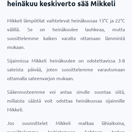
heinäkuu keskiverto sää Mikkeli
Mikkeli lämpötilat vaihtelevat heinäkuusaa
13
°
C
ja
22
°
C
välillä. Se on heinäkuulee lauhkeaa, mutta
suosittelemme kaiken varalta ottamaan lämmintä
mukaan.
Sijainnissa Mikkeli heinäkuulee on odotettavissa 3-8
sateista päivää, joten suosittelemme varautumaan
ottamalla sateenvarjon mukaan.
Sääennusteemme voi antaa sinulle suuntaa siitä,
millaista säästä voit odottaa heinäkuusaa sijainnille
Mikkeli.
Jos suunnittelet Mikkeli matkaa lähiaikoina,
suosittelemme tarkistamaan kohteen tarkan