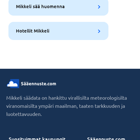
Mikkeli sää huomenna
Hotellit Mikkeli
Mikkeli säädata on hankittu virallisilta meteorologisilta
viranomaisilta ympäri maailman, taaten tarkkuuden ja
luotettavuuden.
Suosituimmat kaupungit
Sääennuste.com