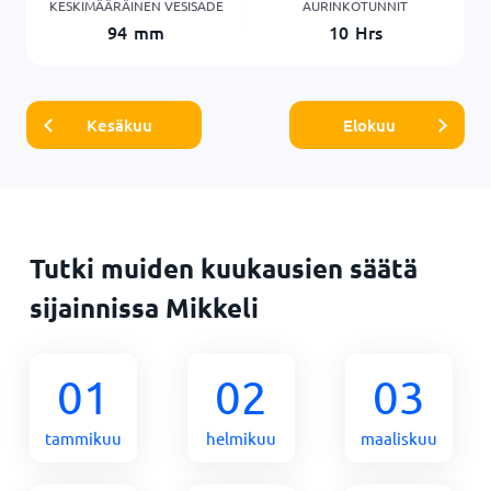
KESKIMÄÄRÄINEN VESISADE
AURINKOTUNNIT
94
mm
10
Hrs
Kesäkuu
Elokuu
Tutki muiden kuukausien säätä
sijainnissa Mikkeli
01
02
03
tammikuu
helmikuu
maaliskuu