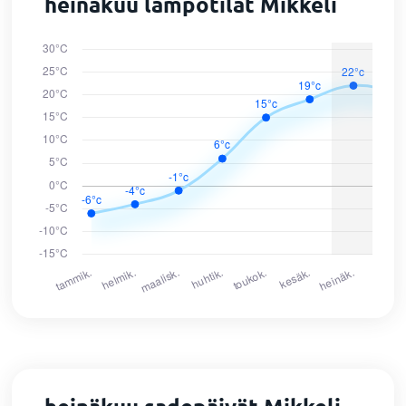
heinäkuu lämpötilat Mikkeli