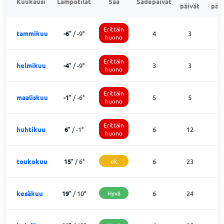
Kuukausi
Lämpötilat
Sää
Sadepäivät
päivät
päiv
Erittäin
tammikuu
-6
°
/
-9
°
4
3
2
huono
Erittäin
helmikuu
-4
°
/
-9
°
3
3
2
huono
Erittäin
maaliskuu
-1
°
/
-6
°
5
5
2
huono
Erittäin
huhtikuu
6
°
/
-1
°
6
12
1
huono
toukokuu
15
°
/
6
°
ok
6
23
2
kesäkuu
19
°
/
10
°
Hyvä
6
24
0