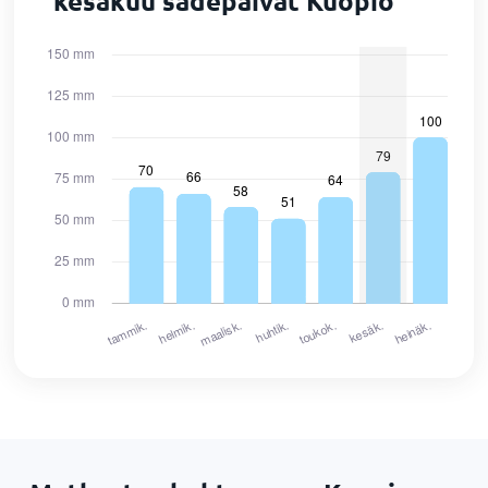
kesäkuu sadepäivät Kuopio