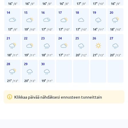
16
°
16
°
16
°
16
°
17
°
17
°
16
°
/
8
°
/
9
°
/
9
°
/
8
°
/
9
°
/
10
°
/
9
°
14
15
16
17
18
19
20
17
°
19
°
17
°
17
°
17
°
14
°
18
°
/
9
°
/
10
°
/
10
°
/
10
°
/
10
°
/
11
°
/
10
°
21
22
23
24
25
26
27
18
°
19
°
18
°
17
°
20
°
21
°
20
°
/
11
°
/
11
°
/
11
°
/
11
°
/
12
°
/
13
°
/
13
°
28
29
30
21
°
20
°
19
°
/
13
°
/
13
°
/
11
°
Klikkaa päivää nähdäksesi ennusteen tunneittain