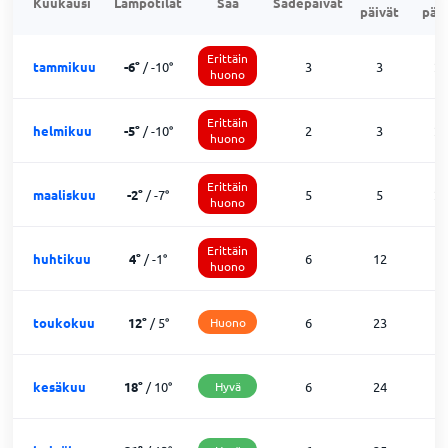
Kuukausi
Lämpötilat
Sää
Sadepäivät
päivät
päiv
Erittäin
tammikuu
-6
°
/
-10
°
3
3
2
huono
Erittäin
helmikuu
-5
°
/
-10
°
2
3
2
huono
Erittäin
maaliskuu
-2
°
/
-7
°
5
5
2
huono
Erittäin
huhtikuu
4
°
/
-1
°
6
12
1
huono
toukokuu
12
°
/
5
°
Huono
6
23
2
kesäkuu
18
°
/
10
°
Hyvä
6
24
0