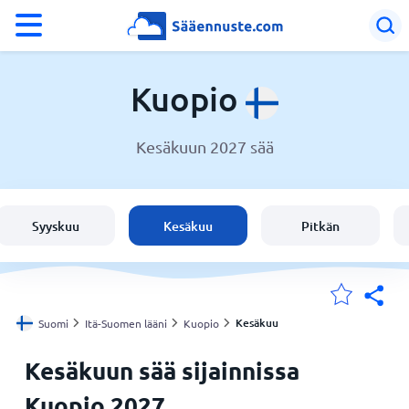
°F
°C
Kuopio
Kesäkuun 2027 sää
Sää Kuopio
Suomi
Syyskuu
Kesäkuu
Pitkän
Sijaintini
Koti
Kesäkuu
Suomi
Itä-Suomen lääni
Kuopio
Kesäkuun sää sijainnissa
Kuopio 2027