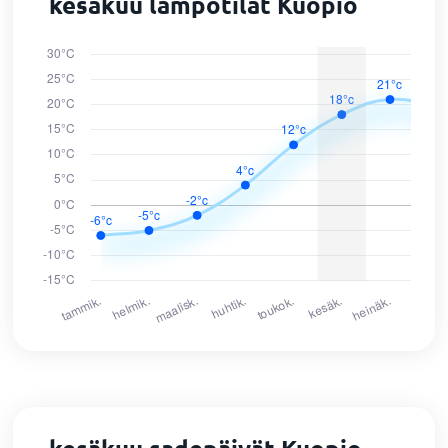
kesäkuu lämpötilat Kuopio