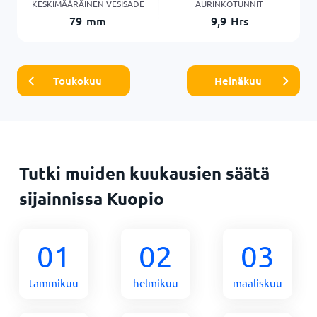
KESKIMÄÄRÄINEN VESISADE
AURINKOTUNNIT
79
mm
9,9
Hrs
Toukokuu
Heinäkuu
Tutki muiden kuukausien säätä
sijainnissa Kuopio
01
02
03
tammikuu
helmikuu
maaliskuu