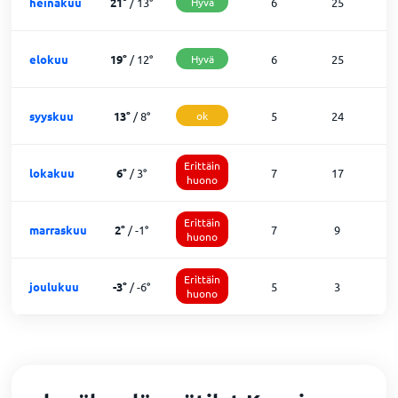
heinäkuu
21
°
/
13
°
Hyvä
6
25
0
elokuu
19
°
/
12
°
Hyvä
6
25
0
syyskuu
13
°
/
8
°
ok
5
24
0
Erittäin
lokakuu
6
°
/
3
°
7
17
7
huono
Erittäin
marraskuu
2
°
/
-1
°
7
9
1
huono
Erittäin
joulukuu
-3
°
/
-6
°
5
3
2
huono