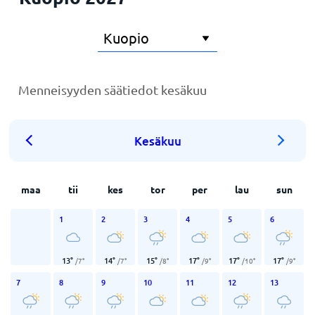
Menneisyyden säätiedot kesäkuu
Kesäkuu
maa
tii
kes
tor
per
lau
sun
1
2
3
4
5
6
13
°
14
°
15
°
17
°
17
°
17
°
/
7
°
/
7
°
/
8
°
/
9
°
/
10
°
/
9
°
7
8
9
10
11
12
13