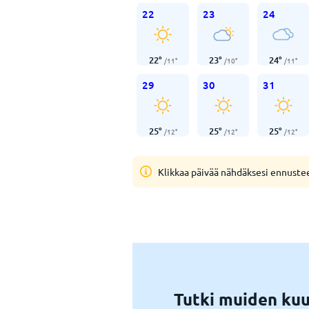
22
23
24
22
°
23
°
24
°
/
11
°
/
10
°
/
11
°
29
30
31
25
°
25
°
25
°
/
12
°
/
12
°
/
12
°
Klikkaa päivää nähdäksesi ennuste
Tutki muiden kuu