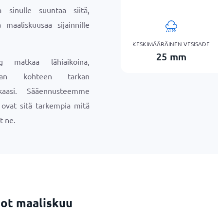
sinulle suuntaa siitä,
 maaliskuusaa sijainnille
KESKIMÄÄRÄINEN VESISADE
25
mm
g matkaa lähiaikoina,
maan kohteen tarkan
aasi. Sääennusteemme
a ovat sitä tarkempia mitä
t ne.
ot maaliskuu