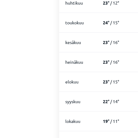
huhtikuu
23
°
/
12
°
toukokuu
24
°
/
15
°
kesäkuu
23
°
/
16
°
heinäkuu
23
°
/
16
°
elokuu
23
°
/
15
°
syyskuu
22
°
/
14
°
lokakuu
19
°
/
11
°