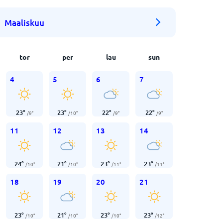
Maaliskuu
tor
per
lau
sun
4
5
6
7
23
°
23
°
22
°
22
°
/
9
°
/
10
°
/
9
°
/
9
°
11
12
13
14
24
°
21
°
23
°
23
°
/
10
°
/
10
°
/
11
°
/
11
°
18
19
20
21
23
°
21
°
23
°
23
°
/
10
°
/
10
°
/
10
°
/
12
°