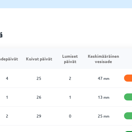
ä
Lumiset
Keskimääräinen
adepäivät
Kuivat päivät
päivät
vesisade
4
25
2
47
mm
1
26
1
13
mm
2
29
0
25
mm