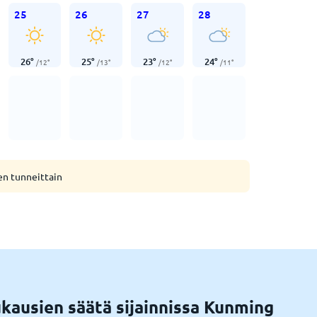
25
26
27
28
26
°
25
°
23
°
24
°
/
12
°
/
13
°
/
12
°
/
11
°
en tunneittain
kausien säätä sijainnissa Kunming