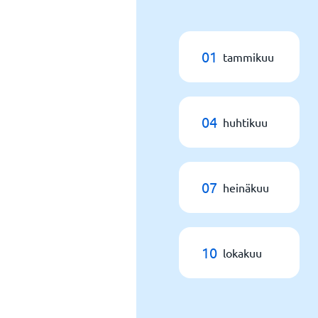
01
tammikuu
04
huhtikuu
07
heinäkuu
10
lokakuu