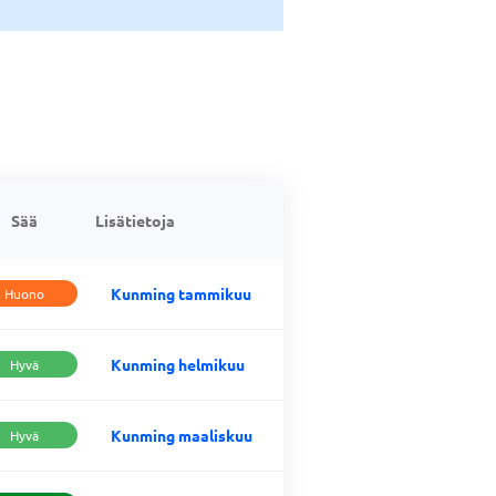
Sää
Lisätietoja
Kunming tammikuu
Huono
Kunming helmikuu
Hyvä
Kunming maaliskuu
Hyvä