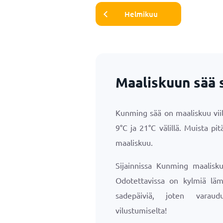
Helmikuu
Maaliskuun sää 
Kunming sää on maaliskuu viil
9
°
C
ja
21
°
C
välillä. Muista pi
maaliskuu.
Sijainnissa Kunming maalisk
Odotettavissa on kylmiä lämp
sadepäiviä, joten varau
vilustumiselta!