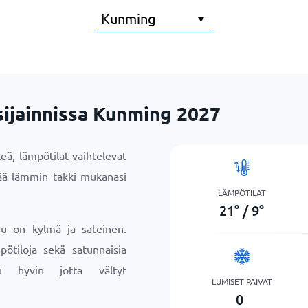
sijainnissa Kunming 2027
eä, lämpötilat vaihtelevat
tää lämmin takki mukanasi
LÄMPÖTILAT
21
°
/
9
°
uu on kylmä ja sateinen.
ötiloja sekä satunnaisia
du hyvin jotta vältyt
LUMISET PÄIVÄT
0