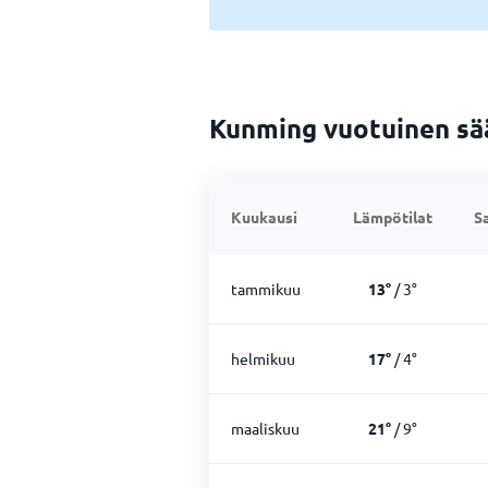
Kunming vuotuinen sä
Kuukausi
Lämpötilat
S
tammikuu
13
°
/
3
°
helmikuu
17
°
/
4
°
maaliskuu
21
°
/
9
°