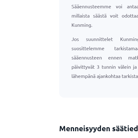
Sääennusteemme voi antaa 
millaista säästä voit odottaa
Kunming.
Jos suunnittelet Kunmin
suosittelemme tarkista
sääennusteen ennen matk
päivittyvät 3 tunnin välein j
lähempänä ajankohtaa tarkista
Menneisyyden säätied