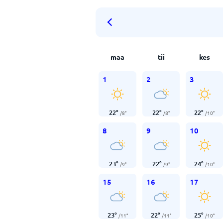
maa
tii
kes
1
2
3
22
°
22
°
22
°
/
8
°
/
8
°
/
10
°
8
9
10
23
°
22
°
24
°
/
9
°
/
9
°
/
10
°
15
16
17
23
°
22
°
25
°
/
11
°
/
11
°
/
10
°